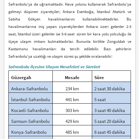
Safranbolu’ya da uğramaktadır. Hava yolunu kullanarak Safranbolu'ya
gelmeyi düşünen ziyaretçiler; Ankara Esenboğa, İstanbul Atatürk ve
Sabiha Gökçen havalimanlarını kullanabilmektedirler. Bu
havalimanlarına iniş yapan ziyaretçilerden Ankara üzeri gelenler 2-3
saat, İstanbul üzeri gelenler ise 5-6 saat süren bir kara yolu yolculuğu ile
ilçeye ulaşım imkanı bulmaktadırlar. Bununla birlikte Zonguldak ve
Kastamonu havalimanları da tercih edilebilir. Bazı şehirlerin
Safranbolu'ya uzaklığı ve ulaşım süresi şu şekilde sıralanabilir:
Safranbolu İlçesine Ulaşım Mesafeleri ve Süreleri
Güzergah
Mesafe
Süre
Ankara-Safranbolu
234 km
2 saat 30 dakika
İstanbul-Safranbolu
441 km
5 saat
Kocaeli-Safranbolu
303 km
3 saat 40 dakika
Samsun-Safranbolu
429 km
5 saat 20 dakika
Konya-Safranbolu
485 km
6 saat 45 dakika