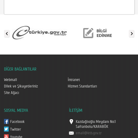
DİĞER BAĞLANTILAR
Webmail
İntranet
Dilek ve Şikayetleriniz
Hizmet Standartları
Site Ağacı
SOSYAL MEDYA
İLETİŞİM
Facebook
Kazdağlıoğlu Meydanı No:1
Safranbolu/KARABÜK
Twitter
email@ktb.gov.tr
Youtube