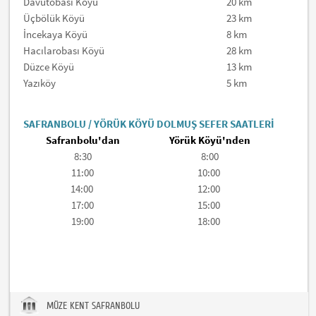
Davutobası Köyü
20 km
Üçbölük Köyü
23 km
İncekaya Köyü
8 km
Hacılarobası Köyü
28 km
Düzce Köyü
13 km
Yazıköy
5 km
SAFRANBOLU / YÖRÜK KÖYÜ DOLMUŞ SEFER SAATLERİ
Safranbolu'dan
Yörük Köyü'nden
8:30
8:00
11:00
10:00
14:00
12:00
17:00
15:00
19:00
18:00
MÜZE KENT SAFRANBOLU