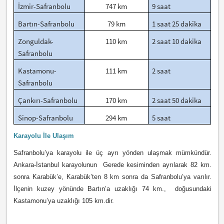
İzmir-Safranbolu
747 km
9 saat
Bartın-Safranbolu
79 km
1 saat 25 dakika
Zonguldak-
110 km
2 saat 10 dakika
Safranbolu
Kastamonu-
111 km
2 saat
Safranbolu
Çankırı-Safranbolu
170 km
2 saat 50 dakika
Sinop-Safranbolu
294 km
5 saat
Karayolu İle Ulaşım
Safranbolu’ya karayolu ile üç ayrı yönden ulaşmak mümkündür.
Ankara-İstanbul karayolunun Gerede kesiminden ayrılarak 82 km.
sonra Karabük’e, Karabük’ten 8 km sonra da Safranbolu’ya varılır.
İlçenin kuzey yönünde Bartın’a uzaklığı 74 km., doğusundaki
Kastamonu’ya uzaklığı 105 km.dir.